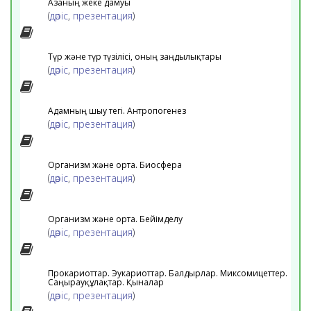
Ағзаның жеке дамуы
(
дәріс
,
презентация
)
Түр және түр түзілісі, оның заңдылықтары
(
дәріс
,
презентация
)
Адамның шығу тегі. Антропогенез
(
дәріс
,
презентация
)
Организм және орта. Биосфера
(
дәріс
,
презентация
)
Организм және орта. Бейімделу
(
дәріс
,
презентация
)
Прокариоттар. Эукариоттар. Балдырлар. Миксомицеттер.
Саңырауқұлақтар. Қыналар
(
дәріс
,
презентация
)