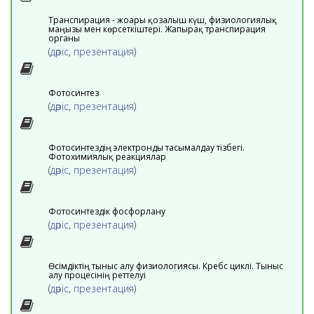
Транспирация - жоғарғы қозғалғыш күш, физиологиялық
маңызы мен көрсеткіштері. Жапырақ транспирация
органы
(
дәріс
,
презентация
)
Фотосинтез
(
дәріс
,
презентация
)
Фотосинтездің электронды тасымалдау тізбегі.
Фотохимиялық реакциялар
(
дәріс
,
презентация
)
Фотосинтездік фосфорлану
(
дәріс
,
презентация
)
Өсімдіктің тыныс алу физиологиясы. Кребс циклі. Тыныс
алу процесінің реттелуі
(
дәріс
,
презентация
)