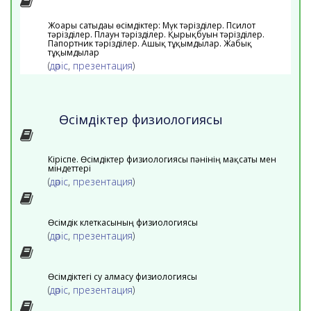
Жоғары сатыдағы өсімдіктер: Мүк тәрізділер. Псилот
тәрізділер. Плаун тәрізділер. Қырықбуын тәрізділер.
Папортник тәрізділер. Ашық тұқымдылар. Жабық
тұқымдылар
(
дәріс
,
презентация
)
Өсімдіктер физиологиясы
Кіріспе. Өсімдіктер физиологиясы пәнінің мақсаты мен
міндеттері
(
дәріс
,
презентация
)
Өсімдік клеткасының физиологиясы
(
дәріс
,
презентация
)
Өсімдіктегі су алмасу физиологиясы
(
дәріс
,
презентация
)