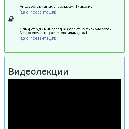
Анаэробтық тыныс алу химизмі. Гликолиз
(
дәріс
,
презентация
)
Өсімдіктердің минералдық қоректену физиологиясы.
Макроэлементтің физиологиялық ролі
(
дәріс
,
презентация
)
Видеолекции