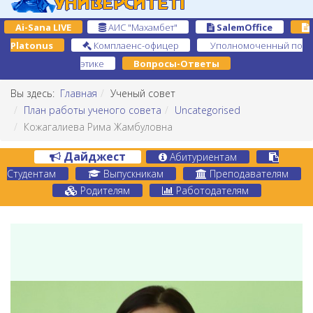
Ai-Sana LIVE
АИС "Махамбет"
SalemOffice
Platonus
Комплаенс-офицер
Уполномоченный по
этике
Вопросы-Ответы
Вы здесь:
Главная
Ученый совет
План работы ученого совета
Uncategorised
Кожагалиева Рима Жамбуловна
Дайджест
Абитуриентам
Студентам
Выпускникам
Преподавателям
Родителям
Работодателям