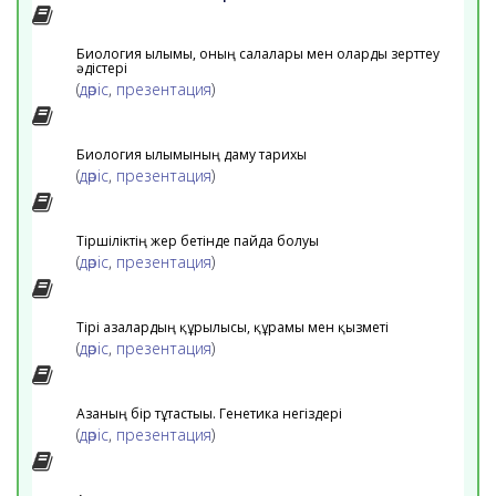
Биология ғылымы, оның салалары мен оларды зерттеу
әдістері
(
дәріс
,
презентация
)
Биология ғылымының даму тарихы
(
дәріс
,
презентация
)
Тіршіліктің жер бетінде пайда болуы
(
дәріс
,
презентация
)
Тірі ағзалардың құрылысы, құрамы мен қызметі
(
дәріс
,
презентация
)
Ағзаның бір тұтастығы. Генетика негіздері
(
дәріс
,
презентация
)