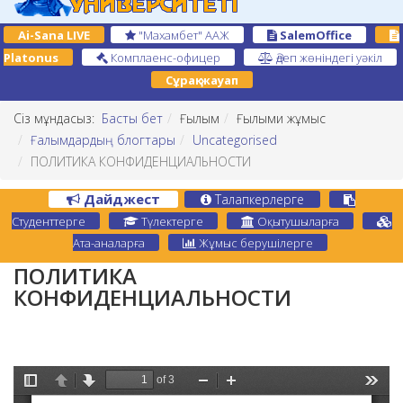
Ai-Sana LIVE
"Махамбет" ААЖ
SalemOffice
Platonus
Комплаенс-офицер
Әдеп жөніндегі уәкіл
Сұрақ-жауап
Сіз мұндасыз:
Басты бет
Ғылым
Ғылыми жұмыс
Ғалымдардың блогтары
Uncategorised
ПОЛИТИКА КОНФИДЕНЦИАЛЬНОСТИ
Дайджест
Талапкерлерге
Студенттерге
Түлектерге
Оқытушыларға
Ата-аналарға
Жұмыс берушілерге
ПОЛИТИКА
КОНФИДЕНЦИАЛЬНОСТИ