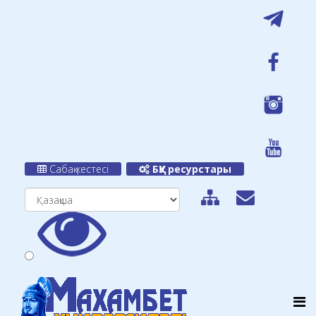
Сабақ кестесі
БҚУ ресурстары