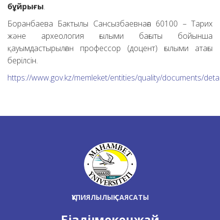
бұйрығы
.
Боранбаева Бактылы Сансызбаевнаға 60100 – Тарих
және археология ғылыми бағыты бойынша
қауымдастырылған профессор (доцент) ғылыми атағы
берілсін.
https://www.gov.kz/memleket/entities/quality/documents/deta
ҚҰПИЯЛЫЛЫҚ САЯСАТЫ
Біздің мекенжай