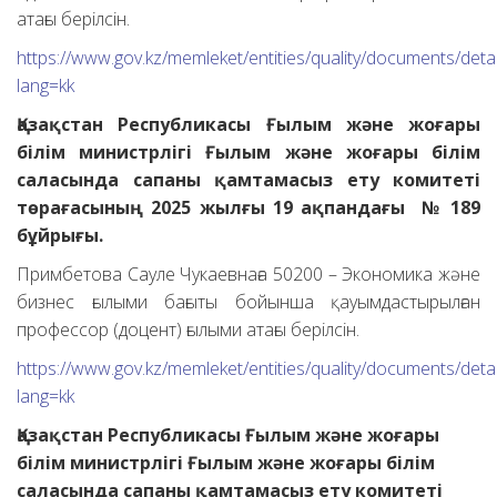
атағы берілсін.
https://www.gov.kz/memleket/entities/quality/documents/deta
lang=kk
Қазақстан Республикасы Ғылым және жоғары
білім министрлігі Ғылым және жоғары білім
саласында сапаны қамтамасыз ету комитеті
төрағасының 2025 жылғы 19 ақпандағы № 189
бұйрығы.
Примбетова Сауле Чукаевнаға 50200 – Экономика және
бизнес ғылыми бағыты бойынша қауымдастырылған
профессор (доцент) ғылыми атағы берілсін.
https://www.gov.kz/memleket/entities/quality/documents/deta
lang=kk
Қазақстан Республикасы Ғылым және жоғары
білім министрлігі Ғылым және жоғары білім
саласында сапаны қамтамасыз ету комитеті