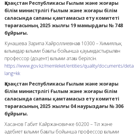
Қазақстан Республикасы Ғылым және жоғары
білім министрлігі Ғылым және жоғары білім
саласында сапаны қамтамасыз ету комитеті
төрағасының 2025 жылғы 19 мамырдағы № 748
бұйрығы.
Кунашева Зарипа Хайроллиевнаға 10300 – Химиялық
ғылымдар ғылыми бағыты бойынша қауымдастырылған
профессор (доцент) ғылыми атағы берілсін.
https://www.gov.kz/memleket/entities/quality/documents/deta
lang=kk
Қазақстан Республикасы Ғылым және жоғары
білім министрлігі Ғылым және жоғары білім
саласында сапаны қамтамасыз ету комитеті
төрағасының 2025 жылғы 04 наурыздағы № 306
бұйрығы.
Хасанов Габит Кайржановичке 60200 – Тіл және
әдебиет ғылыми бағыты бойынша профессор ғылыми