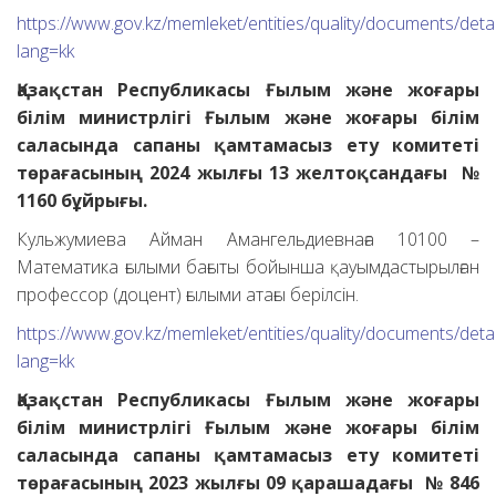
https://www.gov.kz/memleket/entities/quality/documents/deta
lang=kk
Қазақстан Республикасы Ғылым және жоғары
білім министрлігі Ғылым және жоғары білім
саласында сапаны қамтамасыз ету комитеті
төрағасының 2024 жылғы 13 желтоқсандағы №
1160 бұйрығы.
Кульжумиева Айман Амангельдиевнаға 10100 –
Математика ғылыми бағыты бойынша қауымдастырылған
профессор (доцент) ғылыми атағы берілсін.
https://www.gov.kz/memleket/entities/quality/documents/deta
lang=kk
Қазақстан Республикасы Ғылым және жоғары
білім министрлігі Ғылым және жоғары білім
саласында сапаны қамтамасыз ету комитеті
төрағасының 2023 жылғы 09 қарашадағы № 846