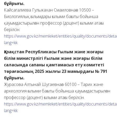
бұйрығы.
Кайсагалиева Гульжахан Смаиловнаға 10500 –
Биологиялық ғылымдары ғылыми бағыты бойынша
қауымдастырылған профессор (доцент) ғылыми атағы
берілсін.
https://www.gov.kz/memleket/entities/quality/documents/deta
lang=kk
Қазақстан Республикасы Ғылым және жоғары
білім министрлігі Ғылым және жоғары білім
саласында сапаны қамтамасыз ету комитеті
төрағасының 2025 жылғы 23 мамырдағы № 791
бұйрығы.
Журасова Алтынай Шугаевнаға 60100 – Тарих және
археология ғылыми бағыты бойынша қауымдастырылған
профессор (доцент) ғылыми атағы берілсін.
https://www.gov.kz/memleket/entities/quality/documents/deta
lang=kk