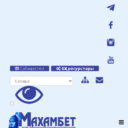
Сабақ кестесі
БҚУ ресурстары