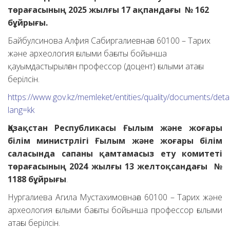
төрағасының 2025 жылғы 17 ақпандағы № 162
бұйрығы.
Байбулсинова Алфия Сабиргалиевнаға 60100 – Тарих
және археология ғылыми бағыты бойынша
қауымдастырылған профессор (доцент) ғылыми атағы
берілсін.
https://www.gov.kz/memleket/entities/quality/documents/deta
lang=kk
Қазақстан Республикасы Ғылым және жоғары
білім министрлігі Ғылым және жоғары білім
саласында сапаны қамтамасыз ету комитеті
төрағасының 2024 жылғы 13 желтоқсандағы №
1188 бұйрығы
.
Нургалиева Агила Мустахимовнаға 60100 – Тарих және
археология ғылыми бағыты бойынша профессор ғылыми
атағы берілсін.