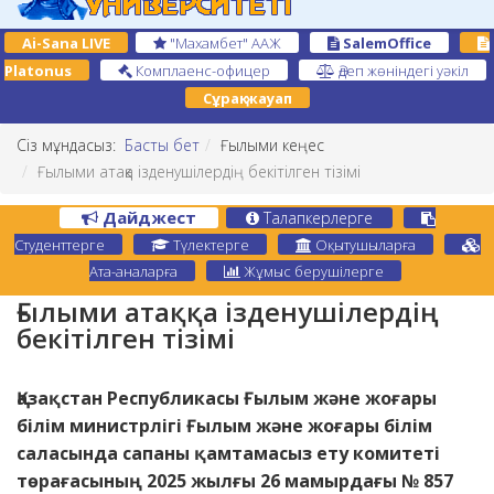
Ai-Sana LIVE
"Махамбет" ААЖ
SalemOffice
Platonus
Комплаенс-офицер
Әдеп жөніндегі уәкіл
Сұрақ-жауап
Сіз мұндасыз:
Басты бет
Ғылыми кеңес
Ғылыми атаққа ізденушілердің бекітілген тізімі
Дайджест
Талапкерлерге
Студенттерге
Түлектерге
Оқытушыларға
Ата-аналарға
Жұмыс берушілерге
Ғылыми атаққа ізденушілердің
бекітілген тізімі
Қазақстан Республикасы Ғылым және жоғары
білім министрлігі Ғылым және жоғары білім
саласында сапаны қамтамасыз ету комитеті
төрағасының 2025 жылғы 26 мамырдағы № 857