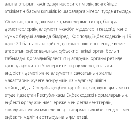
алына отырып, кәсіподақ университетіміздің деңгейінде
өткізілетін басым көпшілік іс-шараларға жігерлі түрде қатысады.
Ұйымның кәсіподақ комитеті, мүшелерімен қатар, басқа да
қызметкерлердің әлеуметтік-кәсіби мүдделерін көздейді және
жұмыс беруші алдында білдіреді. Кәсіподақ, Еңбек кодексінің 19
және 20-баптарына сәйкес, өз өкілеттіліктері шегінде қызмет
атқаратын еңбек құқығының субъектісі, өкілді орган болып
табылады. Қоғамдық бірлестіктің атқарушы органы ретінде
кәсіподақ комитеті Университеттің оқу үдерісі, ғылыми-
өндірістік қызметі және әлеуметтік саясатының жалпы
мақсаттарын жүзеге асыру үшін өз жауапкершілігін
мойындайды. Сондай-ақ, еңбек тәртібінің сақталуын қамтамсыз
етуде Қазақстан Республикасы Еңбек кодексі нормаларының,
еңбекті қорғау жөніндегі ереже мен регламенттердің
сақталуына, ұжым мүшелерінің шығармашылық белсенділігі мен
еңбек тиімділігін арттыруына ықпал етеді.