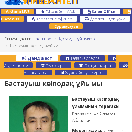
Ai-Sana LIVE
"Махамбет" ААЖ
SalemOffice
Platonus
Комплаенс-офицер
Әдеп жөніндегі уәкіл
Сұрақ-жауап
Сіз мұндасыз:
Басты бет
Қоғамдық ұйымдар
Бастауыш кәсіподақ ұйымы
Дайджест
Талапкерлерге
Студенттерге
Түлектерге
Оқытушыларға
Ата-аналарға
Жұмыс берушілерге
Бастауыш кәсіподақ ұйымы
Бастауыш Кәсіподақ
ұйымының төрағасы
-
Кажиахметов Салауат
Абайевич
Мекен-жайы:
Студенттік