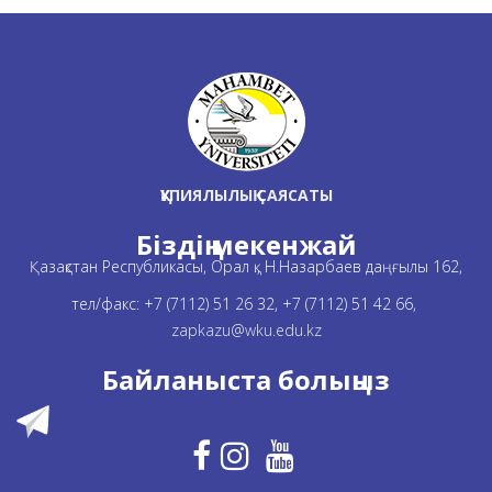
ҚҰПИЯЛЫЛЫҚ САЯСАТЫ
Біздің мекенжай
Қазақстан Республикасы, Орал қ., Н.Назарбаев даңғылы 162,
тел/факс: +7 (7112) 51 26 32, +7 (7112) 51 42 66,
zapkazu@wku.edu.kz
Байланыста болыңыз