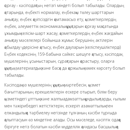
қорғау - кәсіподақтың негізгі міндеті болып табылады. Олардың
қатарында, еңбекті нормалау, еңбекақы төлеу шарттарын
анықтау, еңбек қауіпсіздігін қамтамасыз ету, қызметкерлердің
еңбек, әлеуметтік-экономикалық құқықтарын қорғау мақсатында
ұжымдық келісім-шарт жасау, қазметкерлердің еңбек жағдайын
анықтау мәселелері бойынша жұмыс берушінің актілерін
қабылдау үдерісіне қатысу, еңбек дауларын (келіспеушіліктерді)
Еңбек кодексінің 159-бабына сәйкес шешуге қатысу, кәсіподақ
мүшелерінің ұсыныстарын, сұрақтарын қарастыру, оларға
құқықтық, материалдық және басқа да қаржылық көмек көрсету болып
табылады.
Кәсіподақ өз мүшелерінің құқықтық мәртебесін, қызмет
бағыттарының ерекшеліктерін ескере отырып, білім беру
қызметіндегі ұлттық және жалпыадамзаттық құндылықтарды, ғылым
мен тәжірибедегі жетістіктерін, ескеріп азаматтылық пен
елжандылыққа тәрбиелеу негізінде тұлғаның кәсіби тұрғыда
қалыптасуын өз міндетіне алады. Осы мәселеде, кәсіптік одаққа
бірігуге негіз болатын кәсіби мүдделілік қағидасы басшылыққа