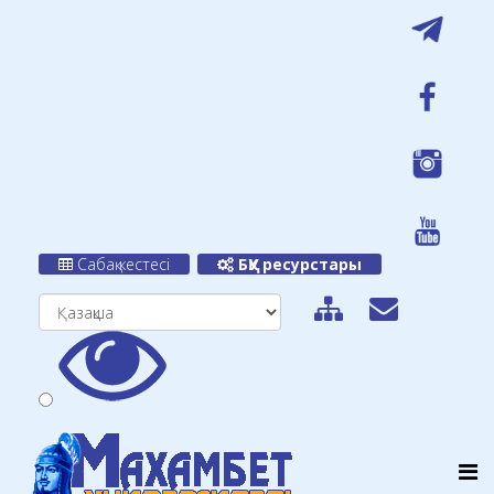
Сабақ кестесі
БҚУ ресурстары