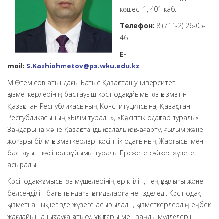
көшесі 1, 401 каб.
Телефон:
8 (711-2) 26-05-
46
E-
mail:
S.Kazhiahmetov@ps.wku.edu.kz
М.Өтемісов атындағы Батыс Қазақстан университеті
қызметкерлерінің бастауыш кәсіподақ ұйымы өз қызметін
Қазақстан Республикасының Конституциясына, Қазақстан
Республикасының «Білім туралы», «Кәсіптік одақтар туралы»
Заңдарына және Қазақстандық салалық оқу-ағарту, ғылым және
жоғары білім қызметкерлері кәсіптік одағының Жарғысы мен
бастауыш кәсіподақ ұйымы туралы Ережеге сәйкес жүзеге
асырады.
Кәсіподақ жұмысы өз мүшелерінің еріктілігі, тең құқылығы және
белсенділігі бағытындағы қағидаларға негізделеді. Кәсіподақ
қызметі ашық негізде жүзеге асырылады, қызметкерлердің еңбек
жағдайын анықтауға қатысу, құқықтары мен заңды мүдделерін