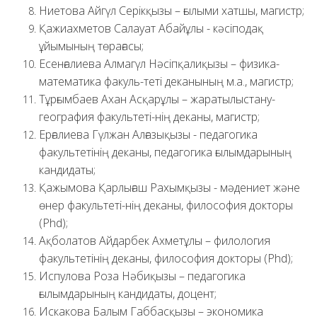
Ниетова Айгүл Серікқызы – ғылыми хатшы, магистр;
Қажиахметов Салауат Абайұлы - кәсіподақ
ұйымының төрағасы;
Есенғалиева Алмагүл Нәсіпқалиқызы – физика-
математика факуль-теті деканының м.а., магистр;
Тұрғымбаев Ахан Асқарұлы – жаратылыстану-
география факультеті-нің деканы, магистр;
Ерғалиева Гүлжан Алғазықызы - педагогика
факультетінің деканы, педагогика ғылымдарының
кандидаты;
Қажымова Қарлығаш Рахымқызы - мәдениет және
өнер факультеті-нің деканы, философия докторы
(Рhd);
Ақболатов Айдарбек Ахметұлы – филология
факультетінің деканы, философия докторы (Рhd);
Испулова Роза Нәбиқызы – педагогика
ғылымдарының кандидаты, доцент;
Искакова Балым Габбасқызы – экономика