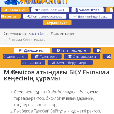
Ai-Sana LIVE
"Махамбет" ААЖ
SalemOffice
Platonus
Комплаенс-офицер
Әдеп жөніндегі уәкіл
Сұрақ-жауап
Сіз мұндасыз:
Басты бет
Ғылыми кеңес
Ғылыми Кеңес құрамы
Дайджест
Талапкерлерге
Студенттерге
Түлектерге
Оқытушыларға
Ата-аналарға
Жұмыс берушілерге
М.Өтемісов атындағы БҚУ Ғылыми
кеңесінің құрамы
Серғалиев Нұрлан Хабиболлаұлы – басқарма
төрағасы-ректор, био-логия ғылымдарының
кандидаты, профессор;
Рысбеков Тұяқбай Зейітұлы – құрметті ректор,