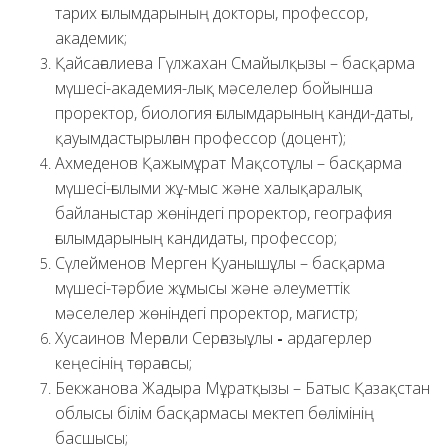
тарих ғылымдарының докторы, профессор,
академик;
Қайсағалиева Гүлжахан Смайылқызы – басқарма
мүшесі-академия-лық мәселелер бойынша
проректор, биология ғылымдарының канди-даты,
қауымдастырылған профессор (доцент);
Ахмеденов Қажымұрат Мақсотұлы – басқарма
мүшесі-ғылыми жұ-мыс және халықаралық
байланыстар жөніндегі проректор, география
ғылымдарының кандидаты, профессор;
Сүлейменов Мерген Қуанышұлы – басқарма
мүшесі-тәрбие жұмысы және әлеуметтік
мәселелер жөніндегі проректор, магистр;
Хусаинов Мерғали Серғазыұлы
-
ардагерлер
кеңесінің төрағасы;
Бекжанова Жадыра Мұратқызы – Батыс Қазақстан
облысы білім басқармасы мектеп бөлімінің
басшысы;