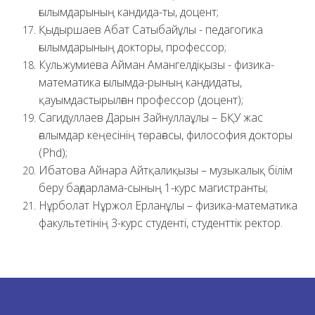
ғылымдарының кандида-ты, доцент;
Қыдыршаев Абат Сатыбайұлы - педагогика
ғылымдарының докторы, профессор;
Кульжумиева Айман Амангелдіқызы - физика-
математика ғылымда-рының кандидаты,
қауымдастырылған профессор (доцент);
Сагидуллаев Дарын Зайнуллаұлы – БҚУ жас
ғалымдар кеңесінің төрағасы, философия докторы
(Рhd);
Ибатова Айнара Айтқалиқызы – музыкалық білім
беру бағдарлама-сының 1-курс магистранты;
Нұрболат Нұржол Ерланұлы – физика-математика
факультетінің 3-курс студенті, студенттік ректор.