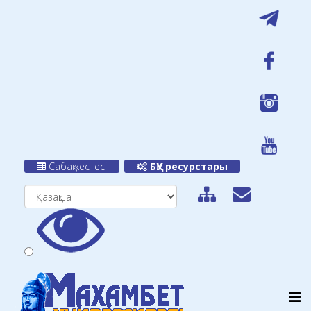
Сабақ кестесі
БҚУ ресурстары