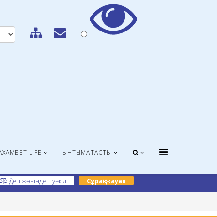
АХАМБЕТ LIFE
ЫНТЫМАҚТАСТЫҚ
Әдеп жөніндегі уәкіл
Сұрақ-жауап