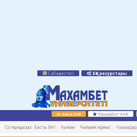
Сабақ кестесі
БҚУ ресурстары
Ai-Sana LIVE
"Махамбет" ААЖ
Сіз мұндасыз:
Басты бет
Ғылым
Ғылыми жұмыс
Ғалымдар