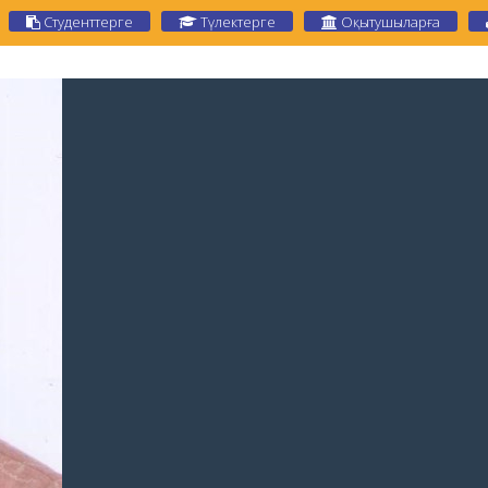
Студенттерге
Түлектерге
Оқытушыларға