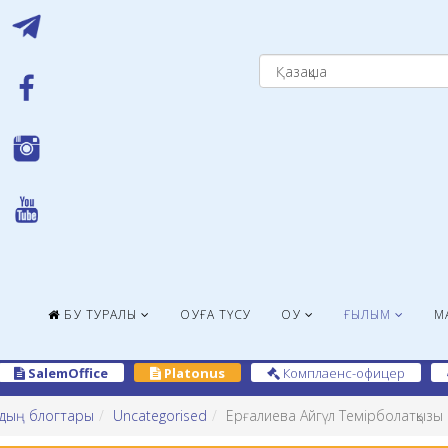
БҚУ ТУРАЛЫ
ОҚУҒА ТҮСУ
ОҚУ
ҒЫЛЫМ
М
SalemOffice
Platonus
Комплаенс-офицер
дың блогтары
Uncategorised
Ерғалиева Айгүл Темірболатқызы