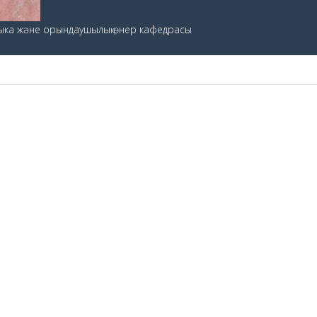
зыка және орындаушылық өнер кафедрасы