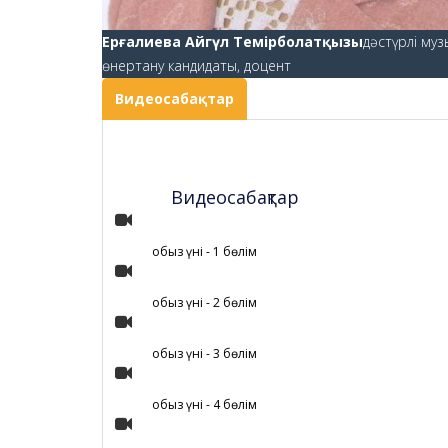
Ерғалиева Айгүл Темірболатқызы
дәстүрлі му
өнертану кандидаты, доцент
Видеосабақтар
Видеосабақтар
Қобыз үні - 1 бөлім
Қобыз үні - 2 бөлім
Қобыз үні - 3 бөлім
Қобыз үні - 4 бөлім