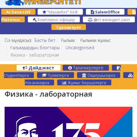
Ai-Sana LIVE
"Махамбет" ААЖ
SalemOffice
Platonus
Комплаенс-офицер
Әдеп жөніндегі уәкіл
Сұрақ-жауап
Сіз мұндасыз:
Басты бет
Ғылым
Ғылыми жұмыс
Ғалымдардың блогтары
Uncategorised
Физика - лабораторная
Дайджест
Талапкерлерге
Студенттерге
Түлектерге
Оқытушыларға
Ата-аналарға
Жұмыс берушілерге
Физика - лабораторная