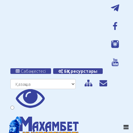
Сабақ кестесі
БҚУ ресурстары