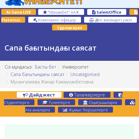
Ai-Sana LIVE
"Махамбет" ААЖ
SalemOffice
Platonus
Комплаенс-офицер
Әдеп жөніндегі уәкіл
Сұрақ-жауап
Сапа бағытындағы саясат
Сіз мұндасыз:
Басты бет
Университет
Сапа бағытындағы саясат
Uncategorised
Мухангалиева Жанар Кажмуханбетовна
Дайджест
Талапкерлерге
Студенттерге
Түлектерге
Оқытушыларға
Ата-аналарға
Жұмыс берушілерге