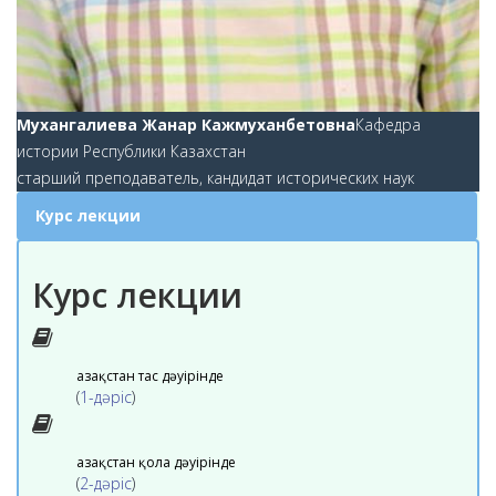
Мухангалиева Жанар Кажмуханбетовна
Кафедра
истории Республики Казахстан
старший преподаватель, кандидат исторических наук
Курс лекции
Курс лекции
Қазақстан тас дәуірінде
(
1-дәріс
)
Қазақстан қола дәуірінде
(
2-дәріс
)