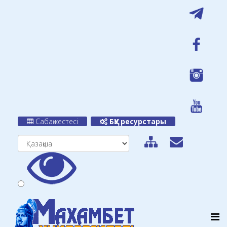
Сабақ кестесі
БҚУ ресурстары