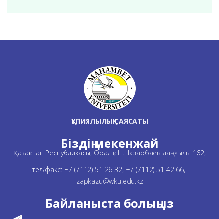
ҚҰПИЯЛЫЛЫҚ САЯСАТЫ
Біздің мекенжай
Қазақстан Республикасы, Орал қ., Н.Назарбаев даңғылы 162,
тел/факс: +7 (7112) 51 26 32, +7 (7112) 51 42 66,
zapkazu@wku.edu.kz
Байланыста болыңыз