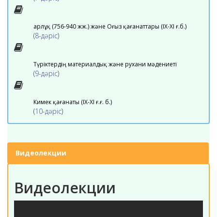
Қарлұқ (756-940 жж.) және Оғыз қағанаттары (ІХ-ХІ ғ.б.)
(
8-дәріс
)
Түріктердің материалдық және рухани мәдениеті
(
9-дәріс
)
Кимек қағанаты (IX-XI ғ.ғ. б.)
(
10-дәріс
)
Видеолекции
Видеолекции