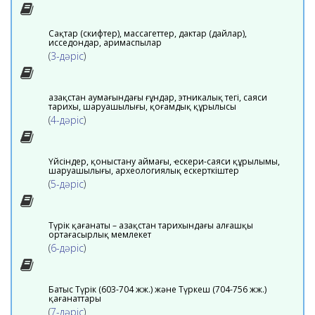
Сақтар (скифтер), массагеттер, дактар (дайлар),
исседондар, аримаспылар
(
3-дәріс
)
Қазақстан аумағындағы ғұндар, этникалық тегі, саяси
тарихы, шаруашылығы, қоғамдық құрылысы
(
4-дәріс
)
Үйсіндер, қоныстану аймағы, ҽскери-саяси құрылымы,
шаруашылығы, археологиялық ескерткіштер
(
5-дәріс
)
Түрік қағанаты – Қазақстан тарихындағы алғашқы
ортағасырлық мемлекет
(
6-дәріс
)
Батыс Түрік (603-704 жж.) және Түркеш (704-756 жж.)
қағанаттары
(
7-дәріс
)