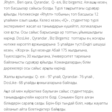
,Rhytm , Beri qara, Qyrandar, Q- елі, Biz birgemiz. Алғашқы кезең
топ басшылар сайысы болды. Түрлі тақырыптағы сұрақтар
қойылды. Нәтижесінде «Rhytm» тобының топ басшысы 12
ұпаймен озып шықты. Келесі кезең «IQ» , студенттер түрлі
эксперимент жасап өз танымдарын күшейтіп, логикаларын
іске қосты. Осы сайыс барысында әр топтың ұйымшылдығы
көрінді. DosLike , Qyrandar , Biz Birgemiz топтары ең жоғары
нәтиже көрсетіп қоржындарына 5 ұпайдан түсті.Ендігі шешуші
кезең «Жорға». Бұл кезеңде Абай 175 жылдығына,
Тәуелсіздіктің 30 жылдығана, Университет тарихына
байланысты сұрақтар қойылды. Командалардың білім
дәрежелері осы сайыс арқылы көрінді.
Жалпы қорытынды: Q- елі - 97 ұпай, Qyrandar- 76 ұпай ,
DosLike- 68 ұпайды қанжығаларына байлады.
Ақыл ой мен жүйріктікке баулыған сайыс студенттердің
танымдық деңгейін көрсете білді. Сонымен бірге алған
білімдерін сарапқа салды. Бірін-бірі тыңдай біліп, нақты жауапты
ойланып айта білетіндіктері байқалды.