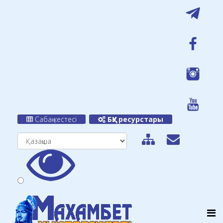
Сабақ кестесі
БҚУ ресурстары