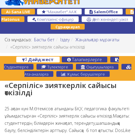
Ai-Sana LIVE
"Махамбет" ААЖ
SalemOffice
Platonus
Комплаенс-офицер
Әдеп жөніндегі уәкіл
Сұрақ-жауап
Сіз мұндасыз:
Басты бет
Іздеу
Жаңалықтар мұрағаты
«Серпіліс» зияткерлік сайысы өткізілді
Дайджест
Талапкерлерге
Студенттерге
Түлектерге
Оқытушыларға
Ата-аналарға
Жұмыс берушілерге
«Серпіліс» зияткерлік сайысы
өткізілді
25 ақпан күні М.Өтемісов атындағы БҚУ, педагогика факультеті
ұйымдастырған «Серпіліс» зияткерлік сайысы өткізілді.Мақсаты:
студенттердің білімдерін жинақтап, тереңдету,шапшаңдыққа
баулу, белсінділіктерін арттыру. Сайысқа 6 топ қатысты: DosLike