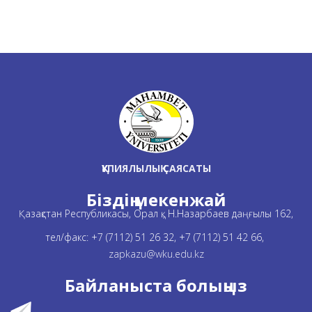
ҚҰПИЯЛЫЛЫҚ САЯСАТЫ
Біздің мекенжай
Қазақстан Республикасы, Орал қ., Н.Назарбаев даңғылы 162,
тел/факс: +7 (7112) 51 26 32, +7 (7112) 51 42 66,
zapkazu@wku.edu.kz
Байланыста болыңыз