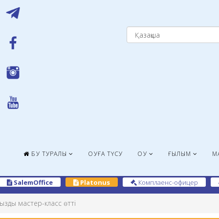
БҚУ ТУРАЛЫ
ОҚУҒА ТҮСУ
ОҚУ
ҒЫЛЫМ
М
SalemOffice
Platonus
Комплаенс-офицер
ызды мастер-класс өтті