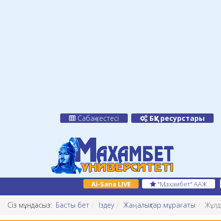
Сабақ кестесі
БҚУ ресурстары
Ai-Sana LIVE
"Махамбет" ААЖ
Сіз мұндасыз:
Басты бет
Іздеу
Жаңалықтар мұрағаты
Жұлд