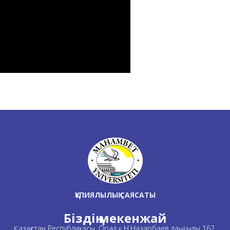
ҚҰПИЯЛЫЛЫҚ САЯСАТЫ
Біздің мекенжай
Қазақстан Республикасы, Орал қ., Н.Назарбаев даңғылы 162,