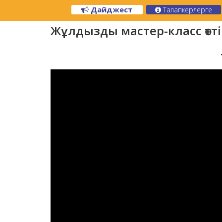
Дайджест
Талапкерлерге
Жұлдызды мастер-класс өтті