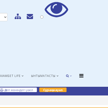
АХАМБЕТ LIFE
ЫНТЫМАҚТАСТЫҚ
Әдеп жөніндегі уәкіл
Сұрақ-жауап