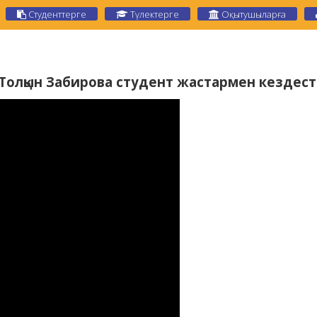
Студенттерге
Түлектерге
Оқытушыларға
Толқын Забирова студент жастармен кездест