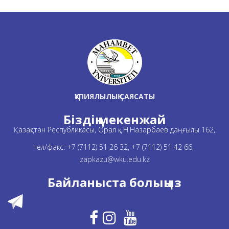
ҚҰПИЯЛЫЛЫҚ САЯСАТЫ
Біздің мекенжай
Қазақстан Республикасы, Орал қ., Н.Назарбаев даңғылы 162,
тел/факс: +7 (7112) 51 26 32, +7 (7112) 51 42 66,
zapkazu@wku.edu.kz
Байланыста болыңыз