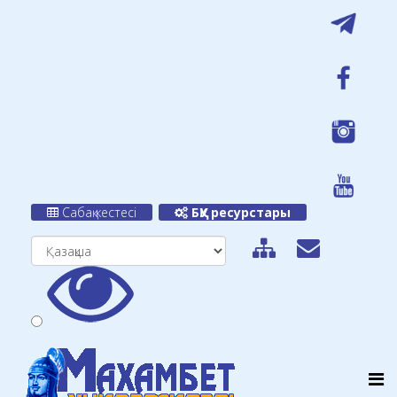
Сабақ кестесі
БҚУ ресурстары