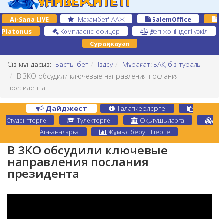
Ai-Sana LIVE
"Махамбет" ААЖ
SalemOffice
Platonus
Комплаенс-офицер
Әдеп жөніндегі уәкіл
Сұрақ-жауап
Сіз мұндасыз:
Басты бет
Іздеу
Мұрағат: БАҚ біз туралы
В ЗКО обсудили ключевые направления послания
президента
Дайджест
Талапкерлерге
Студенттерге
Түлектерге
Оқытушыларға
Ата-аналарға
Жұмыс берушілерге
В ЗКО обсудили ключевые
направления послания
президента