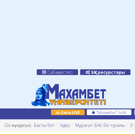
Сабақ кестесі
БҚУ ресурстары
Ai-Sana LIVE
"Махамбет" ААЖ
Сіз мұндасыз:
Басты бет
Іздеу
Мұрағат: БАҚ біз туралы
В 