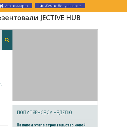
Ата-аналарға
Жұмыс берушілерге
зентовали JECTIVE HUB