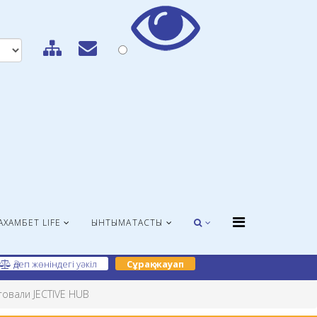
АХАМБЕТ LIFE
ЫНТЫМАҚТАСТЫҚ
Әдеп жөніндегі уәкіл
Сұрақ-жауап
овали JECTIVE HUB