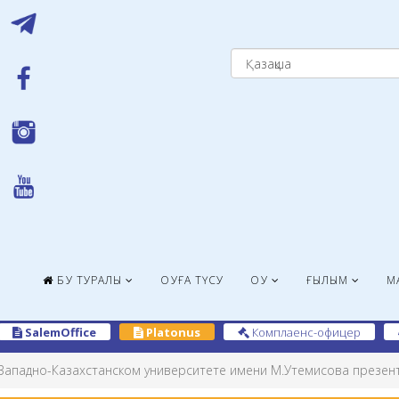
БҚУ ТУРАЛЫ
ОҚУҒА ТҮСУ
ОҚУ
ҒЫЛЫМ
М
SalemOffice
Platonus
Комплаенс-офицер
Западно-Казахстанском университете имени М.Утемисова презент