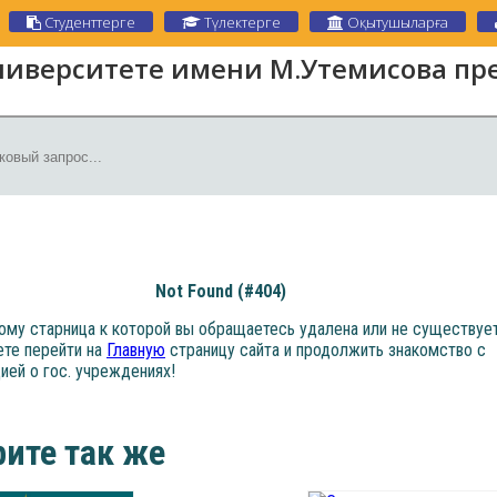
Студенттерге
Түлектерге
Оқытушыларға
ниверситете имени М.Утемисова пре