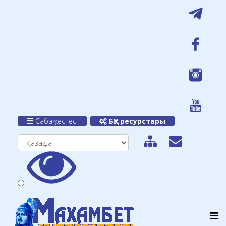
Сабақ кестесі
БҚУ ресурстары