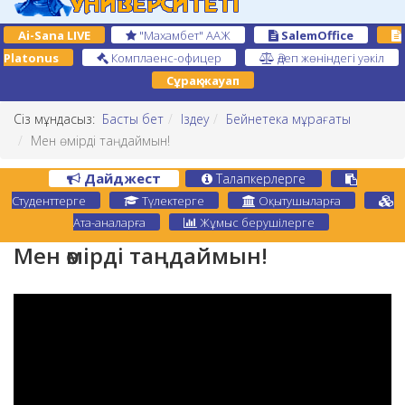
Ai-Sana LIVE
"Махамбет" ААЖ
SalemOffice
Platonus
Комплаенс-офицер
Әдеп жөніндегі уәкіл
Сұрақ-жауап
Сіз мұндасыз:
Басты бет
Іздеу
Бейнетека мұрағаты
Мен өмірді таңдаймын!
Дайджест
Талапкерлерге
Студенттерге
Түлектерге
Оқытушыларға
Ата-аналарға
Жұмыс берушілерге
Мен өмірді таңдаймын!