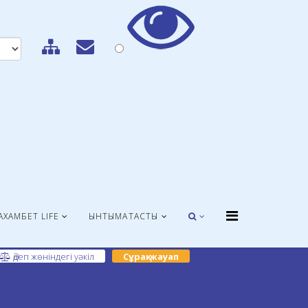
АХАМБЕТ LIFE
ЫНТЫМАҚТАСТЫҚ
Әдеп жөніндегі уәкіл
Сұрақ-жауап