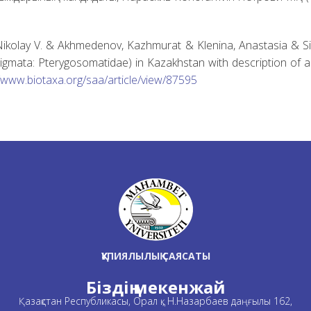
 Nikolay V. & Akhmedenov, Kazhmurat & Klenina, Anastasia & Sim
gmata: Pterygosomatidae) in Kazakhstan with description of a
//www.biotaxa.org/saa/article/view/87595
ҚҰПИЯЛЫЛЫҚ САЯСАТЫ
Біздің мекенжай
Қазақстан Республикасы, Орал қ., Н.Назарбаев даңғылы 162,