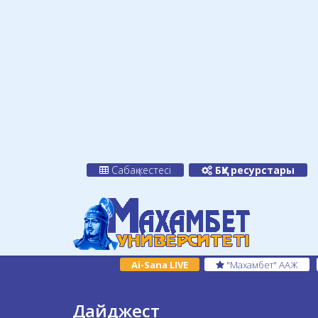
Сабақ кестесі
БҚУ ресурстары
Ai-Sana LIVE
"Махамбет" ААЖ
Дайджест