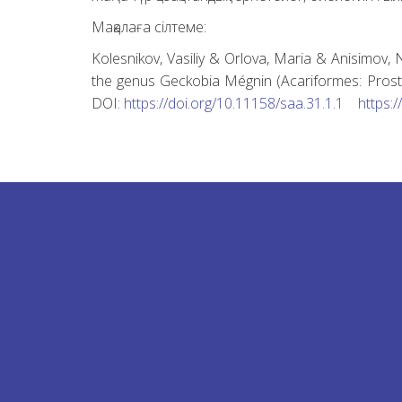
Мақалаға сілтеме:
Kolesnikov, Vasiliy & Orlova, Maria & Anisimov,
the genus Geckobia Mégnin (Acariformes: Prosti
DOI:
https://doi.org/10.11158/saa.31.1.1
https: