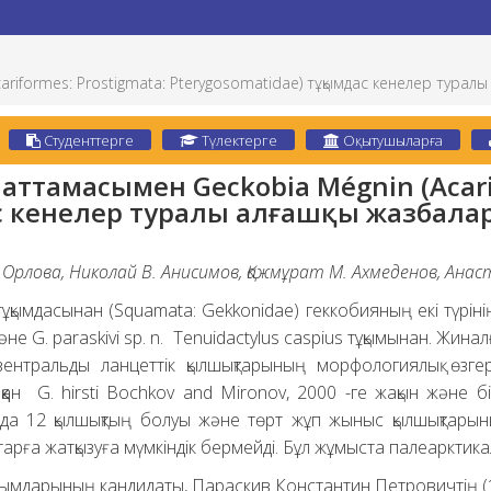
riformes: Prostigmata: Pterygosomatidae) тұқымдас кенелер турал
Студенттерге
Түлектерге
Оқытушыларға
паттамасымен Geckobia Mégnin (Acari
с кенелер туралы алғашқы жазбала
. Орлова, Николай В. Анисимов, Қажмұрат М. Ахмеденов, Ана
ұқымдасынан (Squamata: Gekkonidae) геккобияның екі түріні
және G. paraskivi sp. n. Tenuidactylus caspius тұқымынан. Жин
тральды ланцеттік қылшықтарының морфологиялық өзгергіш
ан G. hirsti Bochkov and Mironov, 2000 -ге жақын және бі
нда 12 қылшықтың болуы және төрт жұп жыныс қылшықтарын
тарға жатқызуға мүмкіндік бермейді. Бұл жұмыста палеарктикал
ылымдарының кандидаты, Параскив Константин Петровичтің (19