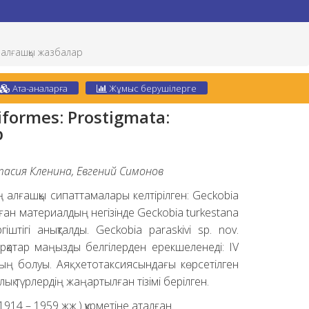
ы алғашқы жазбалар
Ата-аналарға
Жұмыс берушілерге
formes: Prostigmata:
р
стасия Кленина, Евгений Симонов
ң алғашқы сипаттамалары келтірілген: Geckobia
алған материалдың негізінде Geckobia turkestana
тігі анықталды. Geckobia paraskivi sp. nov.
рқатар маңызды белгілерден ерекшеленеді: IV
ың болуы. Аяқ хетотаксиясындағы көрсетілген
ық түрлердің жаңартылған тізімі берілген.
14 – 1959 жж.) құрметіне аталған.