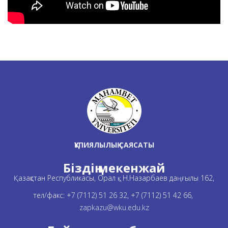
ҚҰПИЯЛЫЛЫҚ САЯСАТЫ
Біздің мекенжай
Қазақстан Республикасы, Орал қ., Н.Назарбаев даңғылы 162,
тел/факс: +7 (7112) 51 26 32, +7 (7112) 51 42 66,
zapkazu@wku.edu.kz