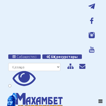
Сабақ кестесі
БҚУ ресурстары