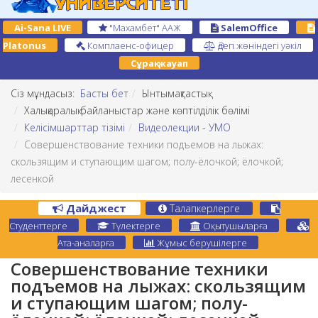
Ai-Sana LIVE
"Махамбет" ААЖ
SalemOffice
Platonus
Комплаенс-офицер
Әдеп жөніндегі уәкіл
Сұрақ-жауап
Сіз мұндасыз:
Басты бет
Ынтымақтастық
Халықаралық байланыстар және көптілділік бөлімі
Келісімшарттар тізімі
Видеолекции - УМО
Совершенствование техники подъемов на лыжах:
скользящим и ступающим шагом; полу-ёлочкой; ёлочкой;
лесенкой
Дайджест
Талапкерлерге
Студенттерге
Түлектерге
Оқытушыларға
Ата-аналарға
Жұмыс берушілерге
Совершенствование техники
подъемов на лыжах: скользящим
и ступающим шагом; полу-