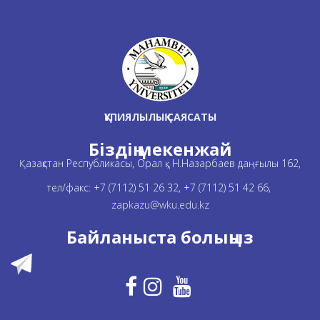
ҚҰПИЯЛЫЛЫҚ САЯСАТЫ
Біздің мекенжай
Қазақстан Республикасы, Орал қ., Н.Назарбаев даңғылы 162,
тел/факс: +7 (7112) 51 26 32, +7 (7112) 51 42 66,
zapkazu@wku.edu.kz
Байланыста болыңыз