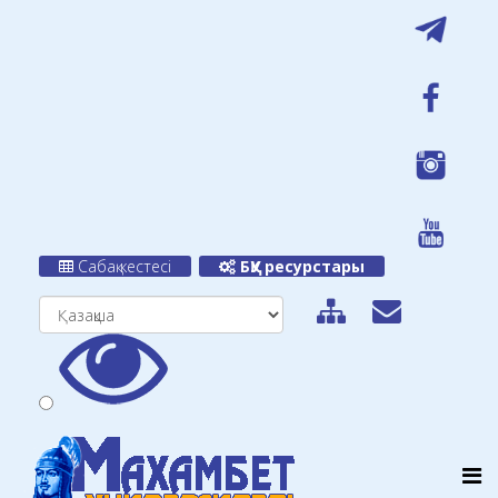
Сабақ кестесі
БҚУ ресурстары