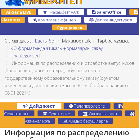
Ai-Sana LIVE
"Махамбет" ААЖ
SalemOffice
Platonus
Комплаенс-офицер
Әдеп жөніндегі уәкіл
Сұрақ-жауап
Сіз мұндасыз:
Басты бет
Махамбет Life
Тәрбие жұмысы
ҚО форматында этикалық нормаларды сақтау
Uncategorised
Информация по распределению и отработке выпускников
(бакалавриат, магистратура), обучавшихся по
государственному образовательному заказу (с учетом
изменений и дополнений в Законе РК «Об образовании» от
08.01.2021г.)
Дайджест
Талапкерлерге
Студенттерге
Түлектерге
Оқытушыларға
Ата-аналарға
Жұмыс берушілерге
Информация по распределению