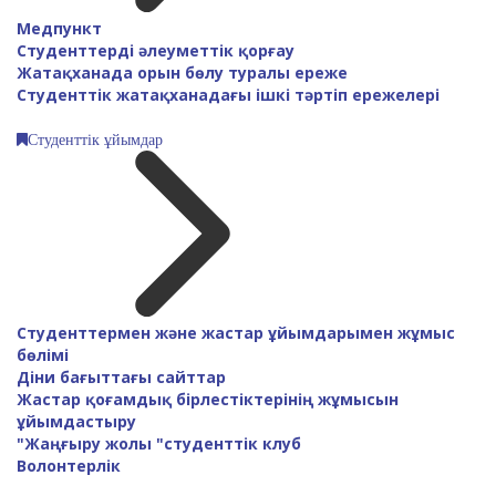
Медпункт
Студенттерді әлеуметтік қорғау
Жатақханада орын бөлу туралы ереже
Студенттік жатақханадағы ішкі тәртіп ережелері
Студенттік ұйымдар
Студенттермен және жастар ұйымдарымен жұмыс
бөлімі
Діни бағыттағы сайттар
Жастар қоғамдық бірлестіктерінің жұмысын
ұйымдастыру
"Жаңғыру жолы "студенттік клуб
Волонтерлік