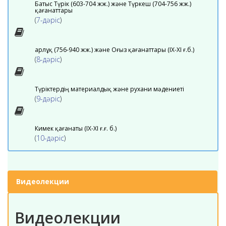
Батыс Түрік (603-704 жж.) және Түркеш (704-756 жж.)
қағанаттары
(
7-дәріс
)
Қарлұқ (756-940 жж.) және Оғыз қағанаттары (ІХ-ХІ ғ.б.)
(
8-дәріс
)
Түріктердің материалдық және рухани мәдениеті
(
9-дәріс
)
Кимек қағанаты (IX-XI ғ.ғ. б.)
(
10-дәріс
)
Видеолекции
Видеолекции