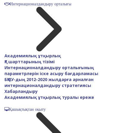
Интернационалдандыру орталығы
Академиялық ұтқырлық
ҚР шарттарының тізімі
Интернационалдандыру орталығының
параметрлерін іске асыру бағдарламасы
БҚМУ-дың 2012-2020 жылдарға арналған
интернационалдандыру стратегиясы
Хабарландыру
Академиялық ұтқырлық туралы ереже
Қашықтықтан оқыту