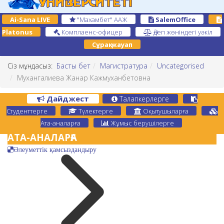
Ai-Sana LIVE
"Махамбет" ААЖ
SalemOffice
Platonus
Комплаенс-офицер
Әдеп жөніндегі уәкіл
Сұрақ-жауап
Сіз мұндасыз:
Басты бет
Магистратура
Uncategorised
Мухангалиева Жанар Кажмуханбетовна
Дайджест
Талапкерлерге
Студенттерге
Түлектерге
Оқытушыларға
Ата-аналарға
Жұмыс берушілерге
АТА-АНАЛАРҒА
Әлеуметтік қамсыздандыру