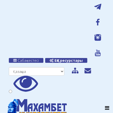
Сабақ кестесі
БҚУ ресурстары