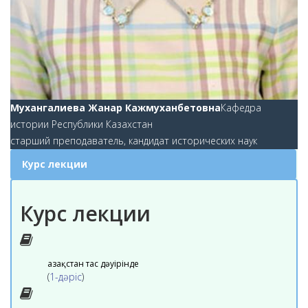
Мухангалиева Жанар Кажмуханбетовна
Кафедра
истории Республики Казахстан
старший преподаватель, кандидат исторических наук
Курс лекции
Курс лекции
Қазақстан тас дәуірінде
(
1-дәріс
)