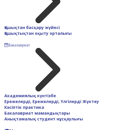
Қашықтан басқару жүйесі
Қашықтықтан оқыту орталығы
Бакалавриат
Академиялық күнтізбе
Ережелерді, Ережелерді, Үлгілерді Жүктеу
Кәсіптік практика
Бакалавриат мамандықтары
Анықтамалық студент нұсқаулығы