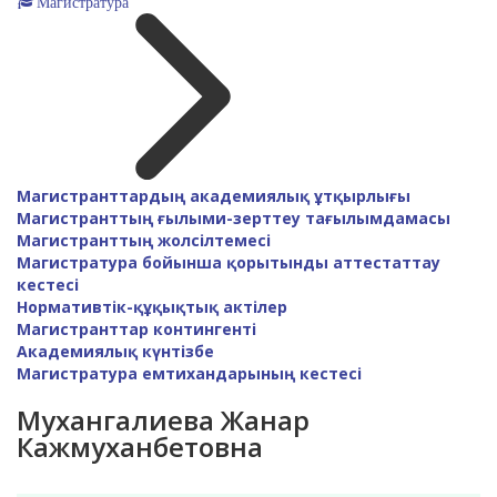
Магистратура
Магистранттардың академиялық ұтқырлығы
Магистранттың ғылыми-зерттеу тағылымдамасы
Магистранттың жолсілтемесі
Магистратура бойынша қорытынды аттестаттау
кестесі
Нормативтік-құқықтық актілер
Магистранттар контингенті
Академиялық күнтізбе
Магистратура емтихандарының кестесі
Мухангалиева Жанар
Кажмуханбетовна