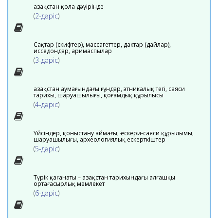
Қазақстан қола дәуірінде
(
2-дәріс
)
Сақтар (скифтер), массагеттер, дактар (дайлар),
исседондар, аримаспылар
(
3-дәріс
)
Қазақстан аумағындағы ғұндар, этникалық тегі, саяси
тарихы, шаруашылығы, қоғамдық құрылысы
(
4-дәріс
)
Үйсіндер, қоныстану аймағы, ҽскери-саяси құрылымы,
шаруашылығы, археологиялық ескерткіштер
(
5-дәріс
)
Түрік қағанаты – Қазақстан тарихындағы алғашқы
ортағасырлық мемлекет
(
6-дәріс
)