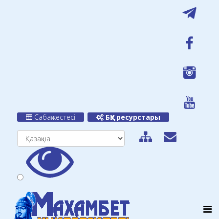
Сабақ кестесі
БҚУ ресурстары