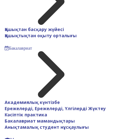
Қашықтан басқару жүйесі
Қашықтықтан оқыту орталығы
Бакалавриат
Академиялық күнтізбе
Ережелерді, Ережелерді, Үлгілерді Жүктеу
Кәсіптік практика
Бакалавриат мамандықтары
Анықтамалық студент нұсқаулығы