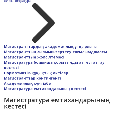
Магистратура
Магистранттардың академиялық ұтқырлығы
Магистранттың ғылыми-зерттеу тағылымдамасы
Магистранттың жолсілтемесі
Магистратура бойынша қорытынды аттестаттау
кестесі
Нормативтік-құқықтық актілер
Магистранттар контингенті
Академиялық күнтізбе
Магистратура емтихандарының кестесі
Магистратура емтихандарының
кестесі