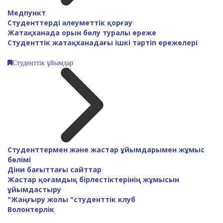
Медпункт
Студенттерді әлеуметтік қорғау
Жатақханада орын бөлу туралы ереже
Студенттік жатақханадағы ішкі тәртіп ережелері
Студенттік ұйымдар
Студенттермен және жастар ұйымдарымен жұмыс
бөлімі
Діни бағыттағы сайттар
Жастар қоғамдық бірлестіктерінің жұмысын
ұйымдастыру
"Жаңғыру жолы "студенттік клуб
Волонтерлік