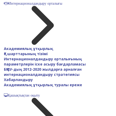
Интернационалдандыру орталығы
Академиялық ұтқырлық
ҚР шарттарының тізімі
Интернационалдандыру орталығының
параметрлерін іске асыру бағдарламасы
БҚМУ-дың 2012-2020 жылдарға арналған
интернационалдандыру стратегиясы
Хабарландыру
Академиялық ұтқырлық туралы ереже
Қашықтықтан оқыту