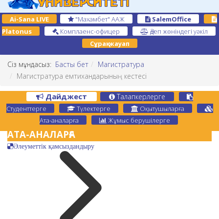
Ai-Sana LIVE
"Махамбет" ААЖ
SalemOffice
Platonus
Комплаенс-офицер
Әдеп жөніндегі уәкіл
Сұрақ-жауап
Сіз мұндасыз:
Басты бет
Магистратура
Магистратура емтихандарының кестесі
Дайджест
Талапкерлерге
Студенттерге
Түлектерге
Оқытушыларға
Ата-аналарға
Жұмыс берушілерге
АТА-АНАЛАРҒА
Әлеуметтік қамсыздандыру