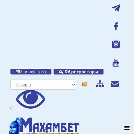
Сабақ кестесі
БҚУ ресурстары