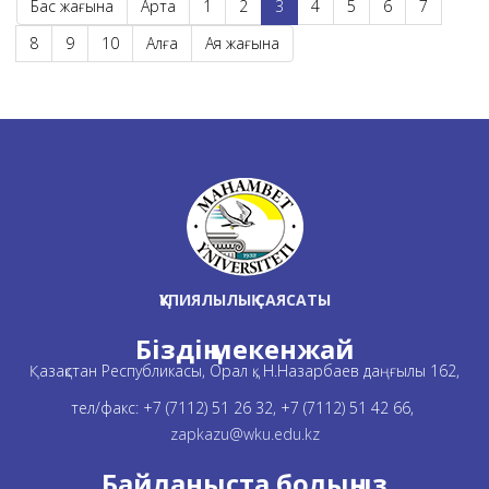
Бас жағына
Артқа
1
2
3
4
5
6
7
8
9
10
Алға
Аяқ жағына
ҚҰПИЯЛЫЛЫҚ САЯСАТЫ
Біздің мекенжай
Қазақстан Республикасы, Орал қ., Н.Назарбаев даңғылы 162,
тел/факс: +7 (7112) 51 26 32, +7 (7112) 51 42 66,
zapkazu@wku.edu.kz
Байланыста болыңыз