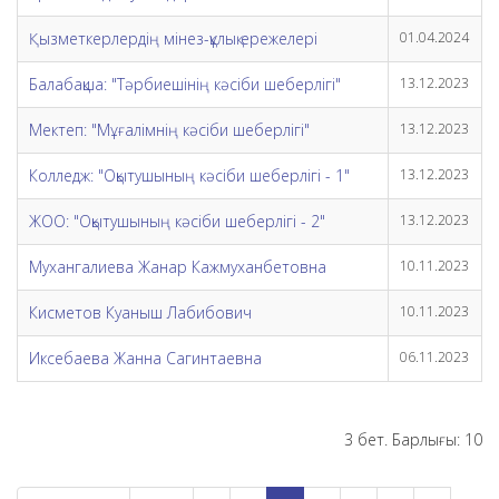
Қызметкерлердің мінез-құлық ережелері
01.04.2024
Балабақша: "Тәрбиешінің кәсіби шеберлігі"
13.12.2023
Мектеп: "Мұғалімнің кәсіби шеберлігі"
13.12.2023
Колледж: "Оқытушының кәсіби шеберлігі - 1"
13.12.2023
ЖОО: "Оқытушының кәсіби шеберлігі - 2"
13.12.2023
Мухангалиева Жанар Кажмуханбетовна
10.11.2023
Кисметов Куаныш Лабибович
10.11.2023
Иксебаева Жанна Сагинтаевна
06.11.2023
3 бет. Барлығы: 10