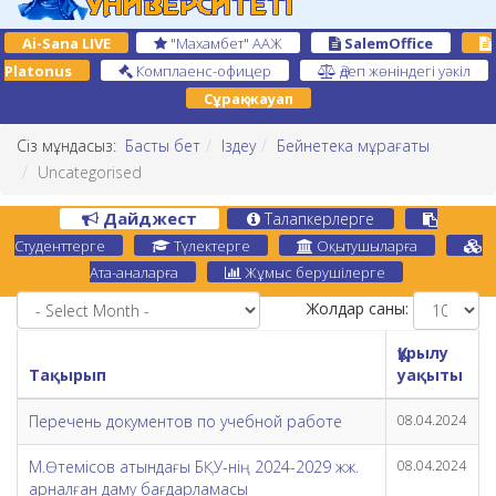
Ai-Sana LIVE
"Махамбет" ААЖ
SalemOffice
Platonus
Комплаенс-офицер
Әдеп жөніндегі уәкіл
Сұрақ-жауап
Сіз мұндасыз:
Басты бет
Іздеу
Бейнетека мұрағаты
Uncategorised
Дайджест
Талапкерлерге
Студенттерге
Түлектерге
Оқытушыларға
Ата-аналарға
Жұмыс берушілерге
Жолдар саны:
Құрылу
Тақырып
уақыты
Перечень документов по учебной работе
08.04.2024
М.Өтемісов атындағы БҚУ-нің 2024-2029 жж.
08.04.2024
арналған даму бағдарламасы