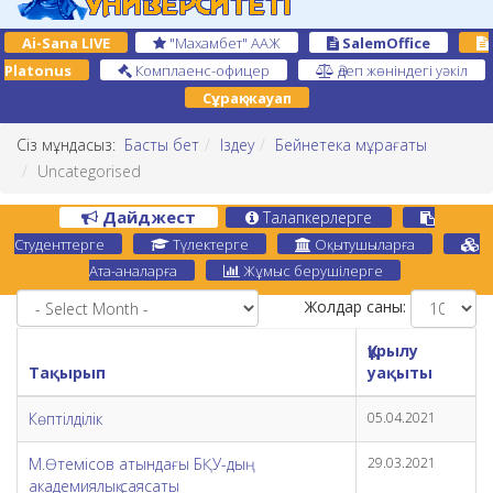
Ai-Sana LIVE
"Махамбет" ААЖ
SalemOffice
Platonus
Комплаенс-офицер
Әдеп жөніндегі уәкіл
Сұрақ-жауап
Сіз мұндасыз:
Басты бет
Іздеу
Бейнетека мұрағаты
Uncategorised
Дайджест
Талапкерлерге
Студенттерге
Түлектерге
Оқытушыларға
Ата-аналарға
Жұмыс берушілерге
Жолдар саны:
Құрылу
Тақырып
уақыты
Көптілділік
05.04.2021
М.Өтемісов атындағы БҚУ-дың
29.03.2021
академиялық саясаты