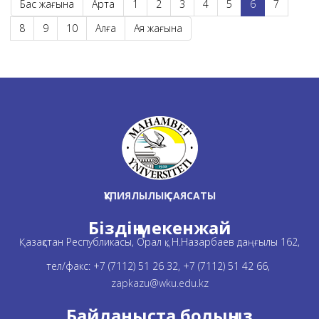
Бас жағына
Артқа
1
2
3
4
5
6
7
8
9
10
Алға
Аяқ жағына
ҚҰПИЯЛЫЛЫҚ САЯСАТЫ
Біздің мекенжай
Қазақстан Республикасы, Орал қ., Н.Назарбаев даңғылы 162,
тел/факс: +7 (7112) 51 26 32, +7 (7112) 51 42 66,
zapkazu@wku.edu.kz
Байланыста болыңыз