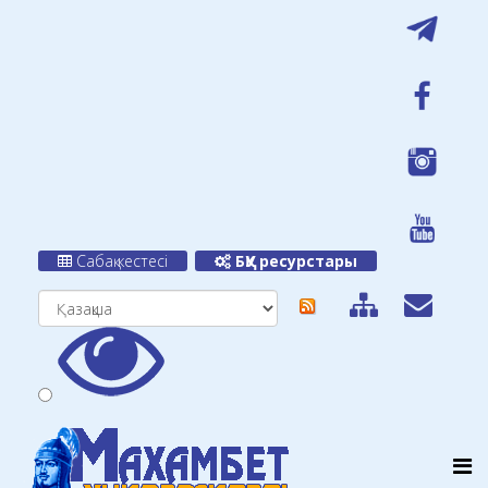
Сабақ кестесі
БҚУ ресурстары