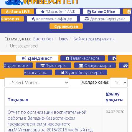
Ai-Sana LIVE
"Махамбет" ААЖ
SalemOffice
Platonus
Комплаенс-офицер
Әдеп жөніндегі уәкіл
Сұрақ-жауап
Сіз мұндасыз:
Басты бет
Іздеу
Бейнетека мұрағаты
Uncategorised
Дайджест
Талапкерлерге
Студенттерге
Түлектерге
Оқытушыларға
Ата-аналарға
Жұмыс берушілерге
Жолдар саны:
Құрылу
Тақырып
уақыты
Отчет по организации воспитательной
04.02.2020
работы в Западно-Казахстанском
государственном университете
им.М.Утемисова за 2015/2016 учебный год