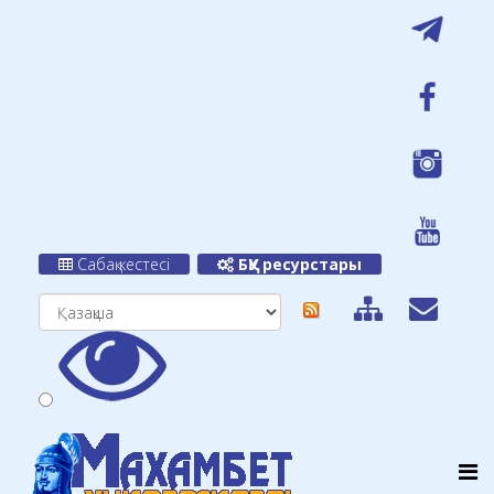
Сабақ кестесі
БҚУ ресурстары