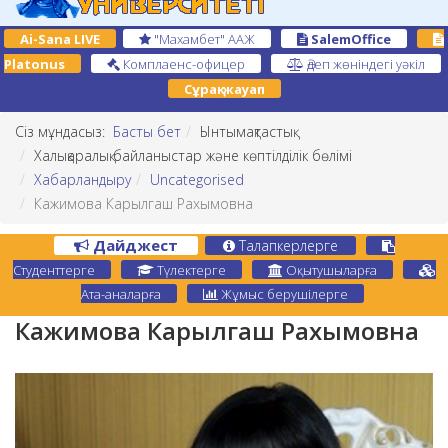
Ai-Sana LIVE
"Махамбет" ААЖ
SalemOffice
Platonus
Комплаенс-офицер
Әдеп жөніндегі уәкіл
Сұрақ-жауап
Сіз мұндасыз:
Басты бет
Ынтымақтастық
Халықаралық байланыстар және көптілділік бөлімі
Хабарландыру
Uncategorised
Кажимова Карылгаш Рахымовна
Дайджест
Талапкерлерге
Студенттерге
Түлектерге
Оқытушыларға
Ата-аналарға
Жұмыс берушілерге
Кажимова Карылгаш Рахымовна