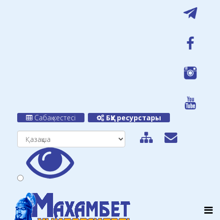
Сабақ кестесі
БҚУ ресурстары