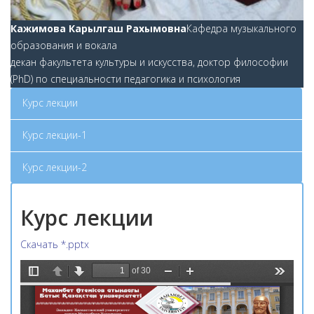
Кажимова Карылгаш Рахымовна
Кафедра музыкального
образования и вокала
декан факультета культуры и искусства, доктор философии
(PhD) по специальности педагогика и психология
Курс лекции
Курс лекции-1
Курс лекции-2
Курс лекции
Скачать *.pptx