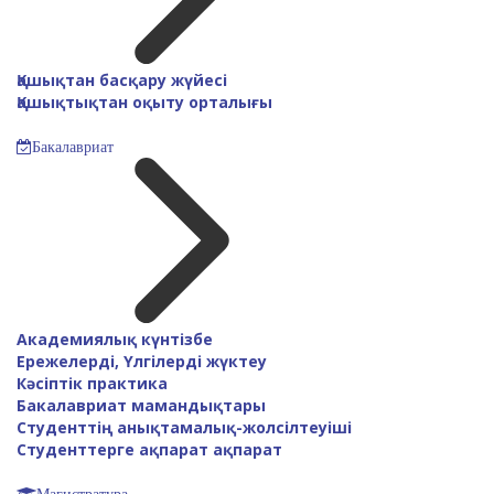
Қашықтан басқару жүйесі
Қашықтықтан оқыту орталығы
Бакалавриат
Академиялық күнтізбе
Ережелерді, Үлгілерді жүктеу
Кәсіптік практика
Бакалавриат мамандықтары
Студенттің анықтамалық-жолсілтеуіші
Cтуденттерге ақпарат ақпарат