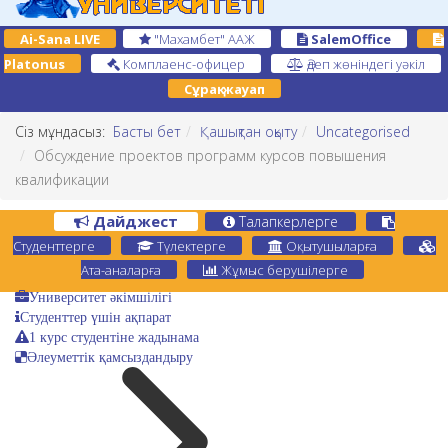
Ai-Sana LIVE
"Махамбет" ААЖ
SalemOffice
Platonus
Комплаенс-офицер
Әдеп жөніндегі уәкіл
Сұрақ-жауап
Сіз мұндасыз:
Басты бет
Қашықтан оқыту
Uncategorised
Обсуждение проектов программ курсов повышения
квалификации
Дайджест
Талапкерлерге
Студенттерге
Түлектерге
Оқытушыларға
Ата-аналарға
Жұмыс берушілерге
Университет әкімшілігі
Студенттер үшін ақпарат
1 курс студентіне жадынама
Әлеуметтік қамсыздандыру