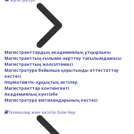
Магистратура
Магистранттардың академиялық ұтқырлығы
Магистранттың ғылыми-зерттеу тағылымдамасы
Магистранттың жолсілтемесі
Магистратура бойынша қорытынды аттестаттау
кестесі
Нормативтік-құқықтық актілер
Магистранттар контингенті
Академиялық күнтізбе
Магистратура емтихандарының кестесі
Техникалық және кәсіптік білім беру