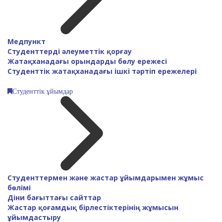
Медпункт
Студенттерді әлеуметтік қорғау
Жатақханадағы орындарды бөлу ережесі
Студенттік жатақханадағы ішкі тәртіп ережелері
Студенттік ұйымдар
Студенттермен және жастар ұйымдарымен жұмыс
бөлімі
Діни бағыттағы сайттар
Жастар қоғамдық бірлестіктерінің жұмысын
ұйымдастыру