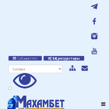
Сабақ кестесі
БҚУ ресурстары