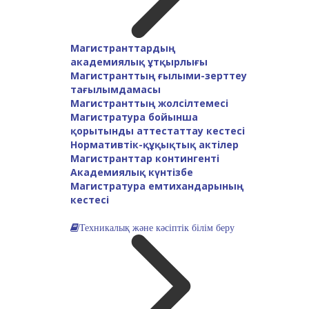
Магистранттардың
академиялық ұтқырлығы
Магистранттың ғылыми-зерттеу
тағылымдамасы
Магистранттың жолсілтемесі
Магистратура бойынша
қорытынды аттестаттау кестесі
Нормативтік-құқықтық актілер
Магистранттар контингенті
Академиялық күнтізбе
Магистратура емтихандарының
кестесі
Техникалық және кәсіптік білім беру