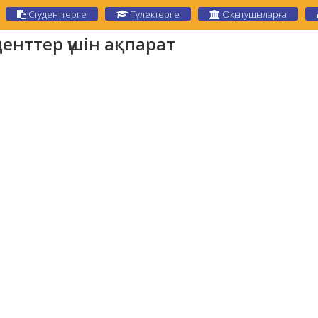
Студенттерге
Түлектерге
Оқытушыларға
енттер үшін ақпарат