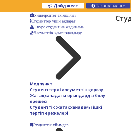
Дайджест
Талапкерлерге
Университет әкімшілігі
Студ
Студенттер үшін ақпарат
1 курс студентіне жадынама
Әлеуметтік қамсыздандыру
Медпункт
Студенттерді әлеуметтік қорғау
Жатақханадағы орындарды бөлу
ережесі
Студенттік жатақханадағы ішкі
тәртіп ережелері
Студенттік ұйымдар