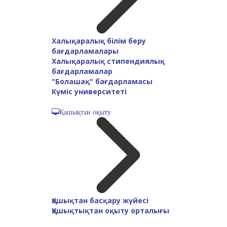
Халықаралық білім беру
бағдарламалары
Халықаралық стипендиялық
бағдарламалар
"Болашақ" бағдарламасы
Күміс университеті
Қашықтан оқыту
Қашықтан басқару жүйесі
Қашықтықтан оқыту орталығы