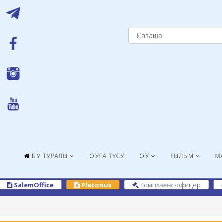
БҚУ ТУРАЛЫ
ОҚУҒА ТҮСУ
ОҚУ
ҒЫЛЫМ
М
SalemOffice
Platonus
Комплаенс-офицер