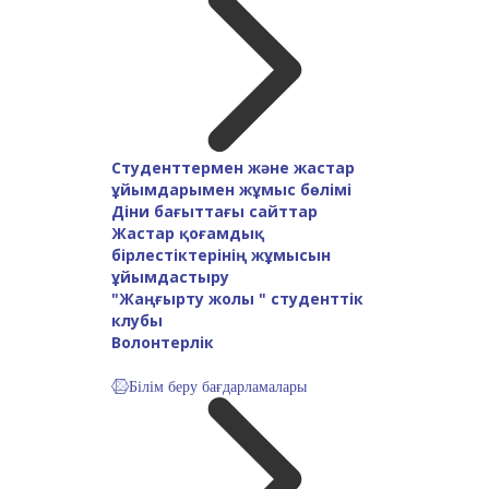
Студенттермен және жастар
ұйымдарымен жұмыс бөлімі
Діни бағыттағы сайттар
Жастар қоғамдық
бірлестіктерінің жұмысын
ұйымдастыру
"Жаңғырту жолы " студенттік
клубы
Волонтерлік
Білім беру бағдарламалары