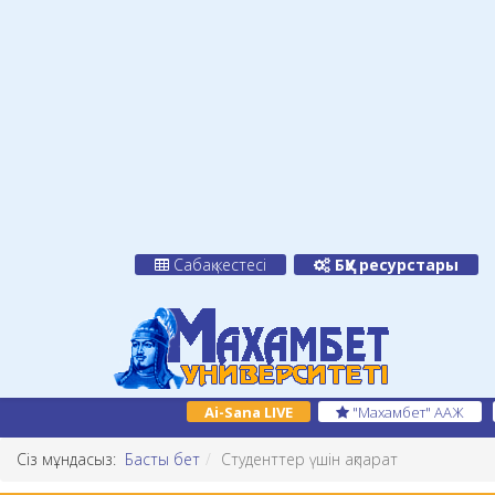
Сабақ кестесі
БҚУ ресурстары
Ai-Sana LIVE
"Махамбет" ААЖ
Сіз мұндасыз:
Басты бет
Студенттер үшін ақпарат