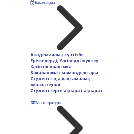
Бакалавриат
Академиялық күнтізбе
Ережелерді, Үлгілерді жүктеу
Кәсіптік практика
Бакалавриат мамандықтары
Студенттің анықтамалық-
жолсілтеуіші
Cтуденттерге ақпарат ақпарат
Магистратура