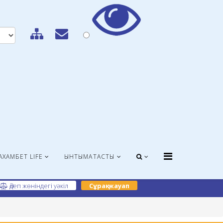
АХАМБЕТ LIFE
ЫНТЫМАҚТАСТЫҚ
Әдеп жөніндегі уәкіл
Сұрақ-жауап