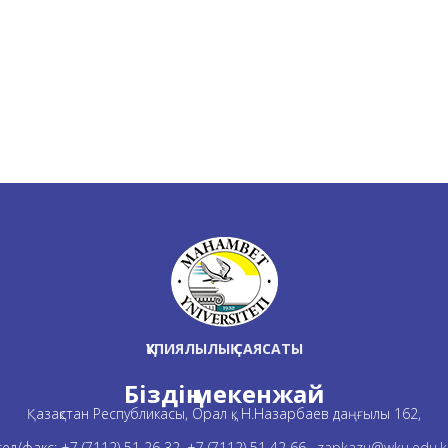
ҚҰПИЯЛЫЛЫҚ САЯСАТЫ
Біздің мекенжай
Қазақстан Республикасы, Орал қ., Н.Назарбаев даңғылы 162,
тел/факс: +7 (7112) 51 26 32, +7 (7112) 51 42 66,
zapkazu@wku.edu.k