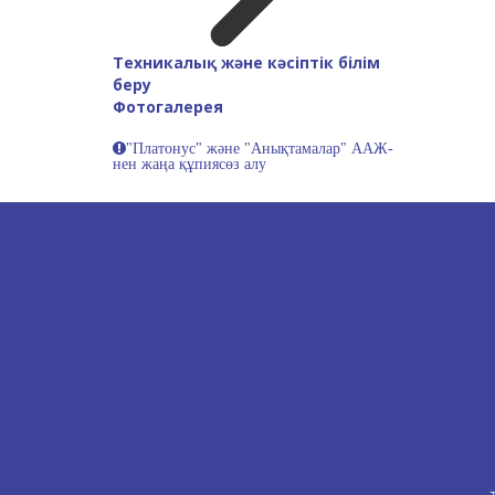
Техникалық және кәсіптік білім
беру
Фотогалерея
"Платонус" және "Анықтамалар" ААЖ-
нен жаңа құпиясөз алу