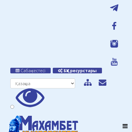
Сабақ кестесі
БҚУ ресурстары