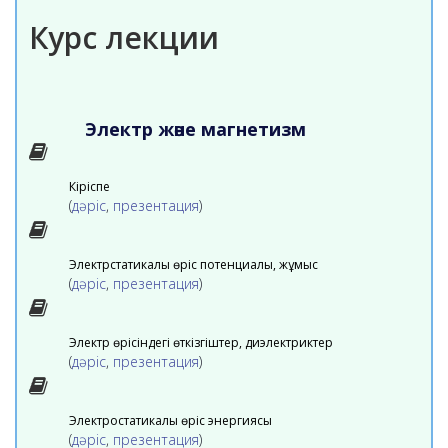
Курс лекции
Электр және магнетизм
Кіріспе
(
дәріс
,
презентация
)
Электрстатикалық өріс потенциалы, жұмыс
(
дәріс
,
презентация
)
Электр өрісіндегі өткізгіштер, диэлектриктер
(
дәріс
,
презентация
)
Электростатикалық өріс энергиясы
(
дәріс
,
презентация
)