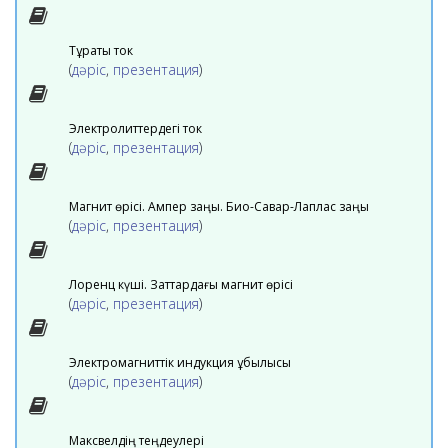
Тұрақты ток
(
дәріс
,
презентация
)
Электролиттердегі ток
(
дәріс
,
презентация
)
Магнит өрісі. Ампер заңы. Био-Савар-Лаплас заңы
(
дәріс
,
презентация
)
Лоренц күші. Заттардағы магнит өрісі
(
дәріс
,
презентация
)
Электромагниттік индукция құбылысы
(
дәріс
,
презентация
)
Максвелдің теңдеулері