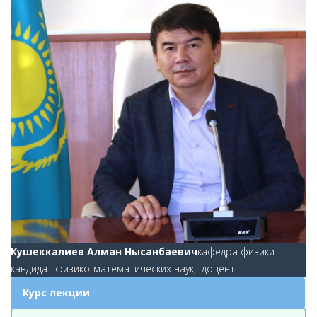
Кушеккалиев Алман Нысанбаевич
кафедра физики
кандидат физико-математических наук, доцент
Курс лекции