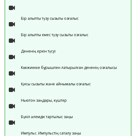
Бір қалыпты түзу сызықты қозғалыс
Бір қалыпты емес түзу сызықты қозғалыс
Дененің еркін түсуі
Көкжиекке бұрышпен лақтырылған дененің қозғалысы
Қисық сызықты және айнымалы қозғалыс
Ньютон заңдары, күштер
Бүкіл әлемдік тартылыс заңы
Импульс. Импульстің сақталу заңы