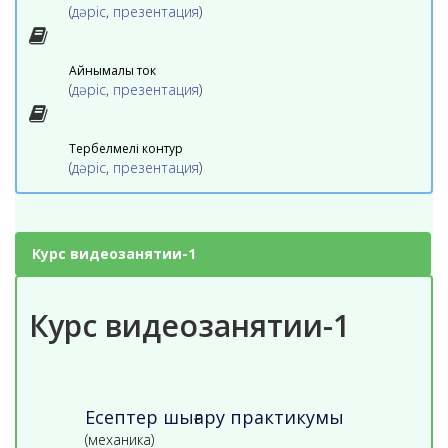
(
дәріс
,
презентация
)
Айнымалы ток
(
дәріс
,
презентация
)
Тербелмелі контур
(
дәріс
,
презентация
)
Курс видеозанятии-1
Курс видеозанятии-1
Есептер шығару практикумы
(механика)