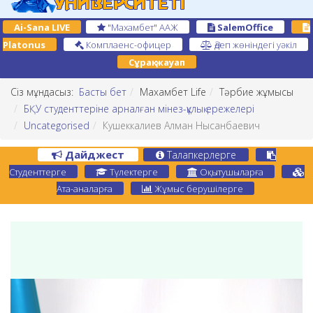
Ai-Sana LIVE
"Махамбет" ААЖ
SalemOffice
Platonus
Комплаенс-офицер
Әдеп жөніндегі уәкіл
Сұрақ-жауап
Сіз мұндасыз:
Басты бет
Махамбет Life
Тәрбие жұмысы
БҚУ студенттеріне арналған мінез-құлық ережелері
Uncategorised
Кушеккалиев Алман Нысанбаевич
Дайджест
Талапкерлерге
Студенттерге
Түлектерге
Оқытушыларға
Ата-аналарға
Жұмыс берушілерге